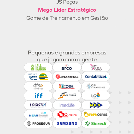
JS Peças
Venda Ativa
Motivação+
Mega Líder Estratégico
Game de Treinamento em Vendas
Game Educacional
Game de Treinamento em Gestão
Pequenas e grandes empresas
que jogam com a gente