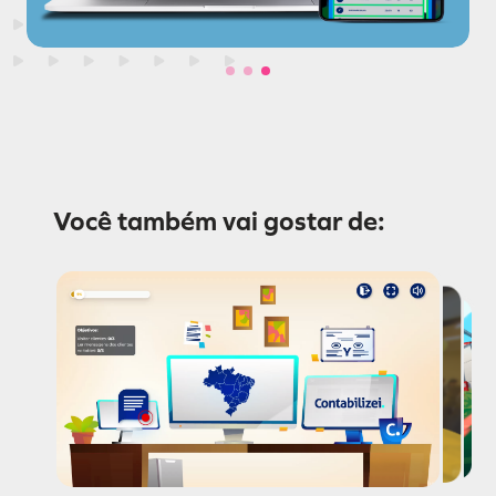
Você também vai gostar de:
JS Peças
Instituto Ayrton Senna